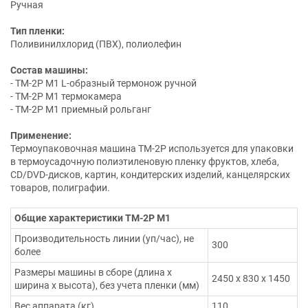
Ручная
Тип пленки:
Поливинилхлорид (ПВХ), полиолефин
Состав машины:
- ТМ-2Р М1 L-образный термонож ручной
- ТМ-2Р М1 термокамера
- ТМ-2Р М1 приемный рольганг
Применение:
Термоупаковочная машина ТМ-2Р используется для упаковки
в термоусадочную полиэтиленовую пленку фруктов, хлеба,
CD/DVD-дисков, картин, кондитерских изделий, канцелярских
товаров, полиграфии.
Общие характеристики ТМ-2Р М1
Производительность линии (уп/час), не
300
более
Размеры машины в сборе (длина х
2450 х 830 х 1450
ширина х высота), без учета пленки (мм)
Вес аппарата (кг)
110