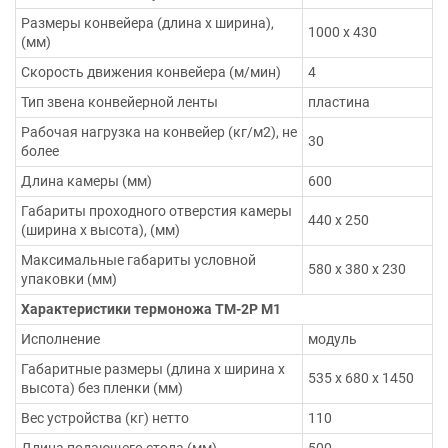
Размеры конвейера (длина х ширина),
1000 х 430
(мм)
Скорость движения конвейера (м/мин)
4
Тип звена конвейерной ленты
пластина
Рабочая нагрузка на конвейер (кг/м2), не
30
более
Длина камеры (мм)
600
Габариты проходного отверстия камеры
440 х 250
(ширина х высота), (мм)
Максимальные габариты условной
580 х 380 х 230
упаковки (мм)
Характеристики термоножа ТМ-2Р М1
Исполнение
модуль
Габаритные размеры (длина х ширина х
535 х 680 х 1450
высота) без пленки (мм)
Вес устройства (кг) нетто
110
Длина подающего стола (мм)
500