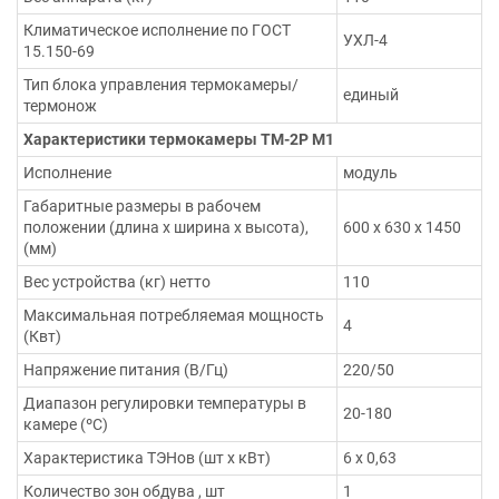
Климатическое исполнение по ГОСТ
УХЛ-4
15.150-69
Тип блока управления термокамеры/
единый
термонож
Характеристики термокамеры ТМ-2Р М1
Исполнение
модуль
Габаритные размеры в рабочем
положении (длина х ширина х высота),
600 х 630 х 1450
(мм)
Вес устройства (кг) нетто
110
Максимальная потребляемая мощность
4
(Квт)
Напряжение питания (В/Гц)
220/50
Диапазон регулировки температуры в
20-180
камере (ºС)
Характеристика ТЭНов (шт х кВт)
6 х 0,63
Количество зон обдува , шт
1