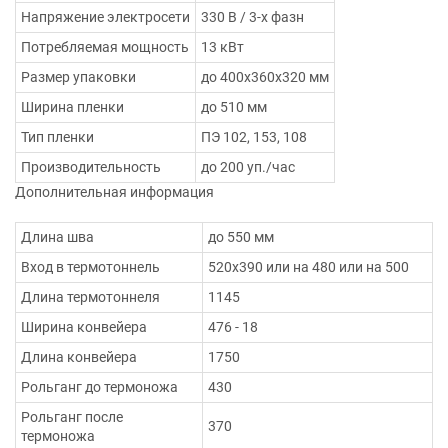
Напряжение электросети
330 В / 3-х фазн
Потребляемая мощность
13 кВт
Размер упаковки
до 400х360х320 мм
Ширина пленки
до 510 мм
Тип пленки
ПЭ 102, 153, 108
Производительность
до 200 уп./час
Дополнительная информация
Длина шва
до 550 мм
Вход в термотоннель
520х390 или на 480 или на 500
Длина термотоннеля
1145
Ширина конвейера
476 - 18
Длина конвейера
1750
Рольганг до термоножа
430
Рольганг после
370
термоножа