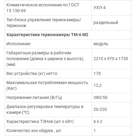
Климатическое исполнение по ГОСТ
УХЛ-4
15.150-69
Тип блока управления термокамеры/
раздельный
термонож
Характеристики термокамеры ТМ-6 М2
Исполнение
модуль
Габаритные размеры в рабочем
положении (длина х ширина х высота),
2210 х 970 х 1730
(мм)
Вес устройства (кг) нетто
170
Максимальная потребляемая мощность
12,2
(Квт)
Напряжение питания (В/Гц)
380/50
Диапазон регулировки температуры в
20-220
камере (ºС)
Характеристика ТЭНов (шт х кВт)
6 х 2
Количество зон обдува , шт
1