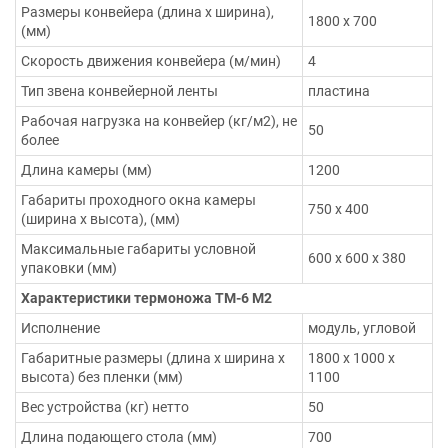
Размеры конвейера (длина х ширина),
1800 х 700
(мм)
Скорость движения конвейера (м/мин)
4
Тип звена конвейерной ленты
пластина
Рабочая нагрузка на конвейер (кг/м2), не
50
более
Длина камеры (мм)
1200
Габариты проходного окна камеры
750 х 400
(ширина х высота), (мм)
Максимальные габариты условной
600 х 600 х 380
упаковки (мм)
Характеристики термоножа ТМ-6 М2
Исполнение
модуль, угловой
Габаритные размеры (длина х ширина х
1800 х 1000 х
высота) без пленки (мм)
1100
Вес устройства (кг) нетто
50
Длина подающего стола (мм)
700