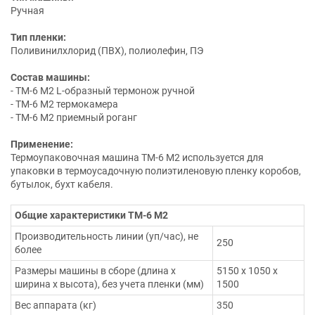
Ручная
Тип пленки:
Поливинилхлорид (ПВХ), полиолефин, ПЭ
Состав машины:
- ТМ-6 М2 L-образный термонож ручной
- ТМ-6 М2 термокамера
- ТМ-6 М2 приемный роганг
Применение:
Термоупаковочная машина ТМ-6 М2 используется для
упаковки в термоусадочную полиэтиленовую пленку коробов,
бутылок, бухт кабеля.
Общие характеристики ТМ-6 М2
Производительность линии (уп/час), не
250
более
Размеры машины в сборе (длина х
5150 х 1050 х
ширина х высота), без учета пленки (мм)
1500
Вес аппарата (кг)
350