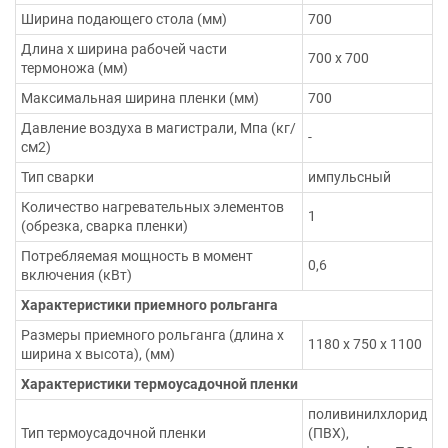
Ширина подающего стола (мм)
700
Длина х ширина рабочей части
700 х 700
термоножа (мм)
Максимальная ширина пленки (мм)
700
Давление воздуха в магистрали, Мпа (кг/
-
см2)
Тип сварки
импульсный
Количество нагревательных элементов
1
(обрезка, сварка пленки)
Потребляемая мощность в момент
0,6
включения (кВт)
Характеристики приемного рольганга
Размеры приемного рольганга (длина х
1180 х 750 х 1100
ширина х высота), (мм)
Характеристики термоусадочной пленки
поливинилхлорид
Тип термоусадочной пленки
(ПВХ),