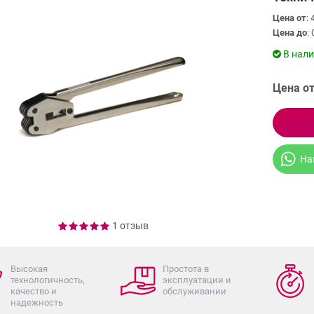
Цена от
:
Цена до
: 
В нал
Цена от
На
1 отзыв
Высокая
Простота в
технологичность,
эксплуатации и
качество и
обслуживании
надежность