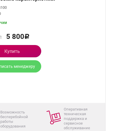
 4100
0
ичии
5 800
:
Р
Купить
писать менеджеру
Оперативная
Возможность
техническая
бесперебойной
поддержка и
работы
сервисное
оборудования
обслуживание