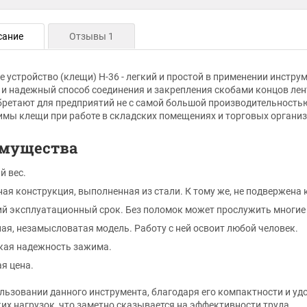
сание
Отзывы 1
 устройство (клещи) Н-36 - легкий и простой в применении инстру
и надежный способ соединения и закрепления скобами концов ле
бретают для предприятий не с самой большой производительность
мы клещи при работе в складских помещениях и торговых организ
мущества
й вес.
ая конструкция, выполненная из стали. К тому же, не подвержена 
й эксплуатационный срок. Без поломок может прослужить многие
ая, незамысловатая модель. Работу с ней освоит любой человек.
кая надежность зажима.
я цена.
льзовании данного инструмента, благодаря его компактности и у
их нагрузок, что заметно сказывается на эффективности труда.