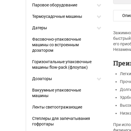
Паровое оборудование
Опи
Термоусадочные машины
Датеры
Зажимное
быстрый 
Фасовочно-упаковочные
его прио
машины со встроенным
Незамени
дозатором
Преи
Горизонтальные упаковочные
машины flow-pack (флоупак)
Легки
Дозаторы
Прочн
Долги
Вакуумные упаковочные
машины
Удобн
Высо
Ленты светоотражающие
Низка
Степлеры для запечатывания
гофротары
При испо
физическ