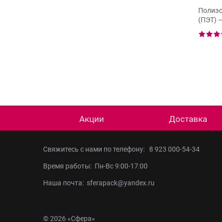
нсер U-52
Комбинированное
Полиэс
устройство Н-44
(ПЭТ) 
2 отзыва
Акции
Доставка
Свяжитесь с нами по телефону:
8 923 000-54-34
Время работы: Пн-Вс 9:00-17:00
Наша почта: sferapack@yandex.ru
© 2026 «Сфера»