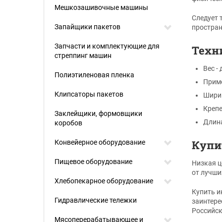
Мешкозашивочные машины
Следует 
Запайщики пакетов
простран
Запчасти и комплектующие для
Техн
стреппинг машин
Вес - 
Полиэтиленовая пленка
Приме
Клипсаторы пакетов
Ширин
Крепе
Заклейщики, формовщики
Длина
коробов
Купи
Конвейерное оборудование
Пищевое оборудование
Низкая ц
от лучши
Хлебопекарное оборудование
Купить и
Гидравлические тележки
заинтере
Российск
Мясоперерабатывающее и