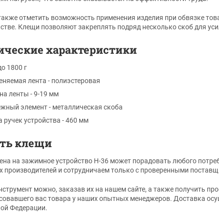
также отметить возможность применения изделия при обвязке тов
стве. Клещи позволяют закреплять подряд несколько скоб для уси
ические характеристики
до 1800 г
няемая лента - полиэстеровая
а ленты - 9-19 мм
жный элемент - металлическая скоба
 ручек устройства - 460 мм
ть клещи
ена на зажимное устройство Н-36 может порадовать любого потр
х производителей и сотрудничаем только с проверенными постав
нструмент можно, заказав их на нашем сайте, а также получить 
совавшего вас товара у наших опытных менеджеров. Доставка осущ
ой Федерации.