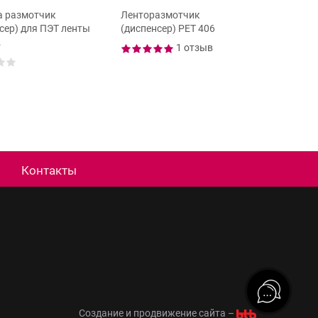
а размотчик
Ленторазмотчик
Натяжно
сер) для ПЭТ ленты
(диспенсер) PET 406
(натяжи
.
1 отзыв
Контакты
Создание и продвижение сайта –