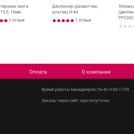
теровая лента
Диспенсер (размотчик,
Тележк
–15,5; 19мм
штатив) Н-84
(диспен
PP2302
1 отзыв
1 отзыв
Оплата
О компании
Время работы менеджеров: Пн-Вс 9:00-17:00
Заказы через сайт: круглосуточно