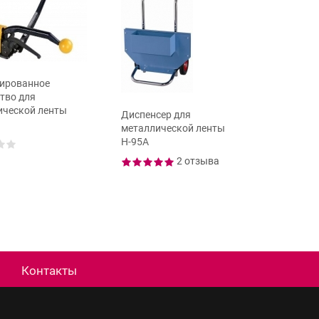
ированное
тво для
ической ленты
Диспенсер для
Инструм
металлической ленты
металли
Н-95А
GD35 .
2 отзыва
Контакты