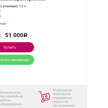
ез упаковки)
: 3,8 кг
0
0
ичии
51 000
:
Р
Купить
писать менеджеру
Оперативная
Возможность
техническая
бесперебойной
поддержка и
работы
сервисное
оборудования
обслуживание