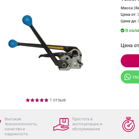
Масса (б
Цена от
: 
Цена до
: 
В нал
Цена от
На
1 отзыв
Высокая
Простота в
технологичность,
эксплуатации и
качество и
обслуживании
надежность