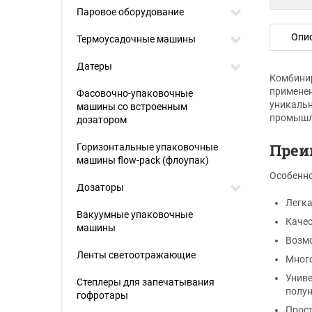
Паровое оборудование
Опи
Термоусадочные машины
Датеры
Комбинир
применен
Фасовочно-упаковочные
уникальн
машины со встроенным
промышле
дозатором
Преи
Горизонтальные упаковочные
машины flow-pack (флоупак)
Особенно
Дозаторы
Легка
Вакуумные упаковочные
Качес
машины
Возмо
Ленты светоотражающие
Много
Униве
Степлеры для запечатывания
полун
гофротары
Прост