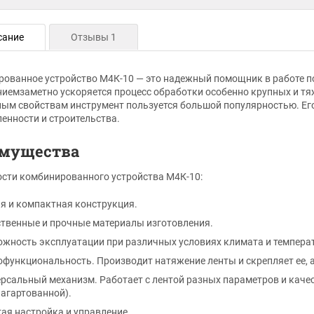
сание
Отзывы 1
ованное устройство М4К-10 — это надежный помощник в работе п
иемзаметно ускоряется процесс обработки особенно крупных и тя
ым свойствам инструмент пользуется большой популярностью. Е
нности и строительства.
мущества
сти комбинированного устройства М4К-10:
я и компактная конструкция.
твенные и прочные материалы изготовления.
жность эксплуатации при различных условиях климата и темпера
функциональность. Производит натяжение ленты и скрепляет ее, а
рсальный механизм. Работает с лентой разных параметров и качес
агартованной).
ая настройка и управление.