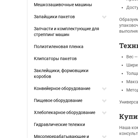
Мешкозашивочные машины
Досту
Запайщики пакетов
Образуем
упаковоч
Запчасти и комплектующие для
выполня
стреппинг машин
Техн
Полиэтиленовая пленка
Вес — 
Клипсаторы пакетов
Ширин
Заклейщики, формовщики
Толщи
коробов
Макси
Конвейерное оборудование
Метод
Пищевое оборудование
Универса
Хлебопекарное оборудование
Купи
Гидравлические тележки
Наша ком
консульт
Мясоперерабатывающее и